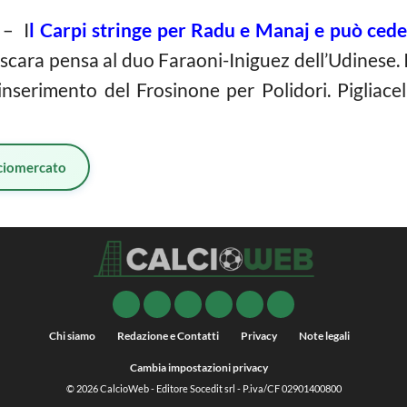
– I
l Carpi stringe per Radu e Manaj e può ced
escara pensa al duo Faraoni-Iniguez dell’Udinese.
serimento del Frosinone per Polidori. Pigliacelli
ciomercato
Chi siamo
Redazione e Contatti
Privacy
Note legali
Cambia impostazioni privacy
© 2026
CalcioWeb
- Editore Socedit srl - P.iva/CF 02901400800