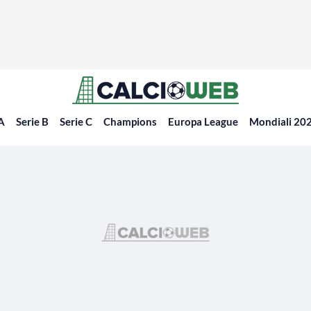
 A
Serie B
Serie C
Champions
Europa League
Mondiali 20