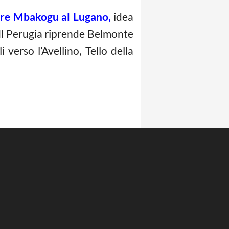
ere Mbakogu al Lugano,
idea
 Il Perugia riprende Belmonte
 verso l’Avellino, Tello della