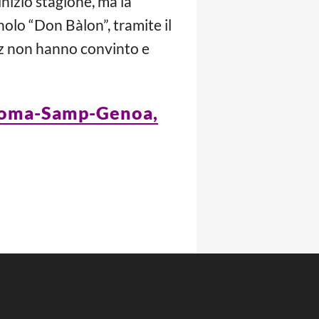
 inizio stagione, ma la
nolo “Don Bàlon”, tramite il
az non hanno convinto e
3 Roma-Samp-Genoa,