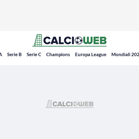
 A
Serie B
Serie C
Champions
Europa League
Mondiali 20