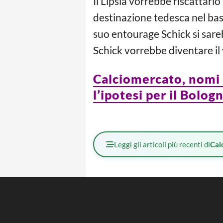
Il Lipsia vorrebbe riscattarlo 
destinazione tedesca nel bast
suo entourage Schick si sar
Schick vorrebbe diventare il
Calciomercato, nomi 
l’ipotesi per il Bolog
Leggi gli articoli più recenti di
Cal