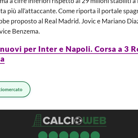
ma a cifre inferiori rispetto ai 29 milioni stabiliti a
a più all’attaccante. Come riporta il portale spag
ebbe proposto al Real Madrid. Jovic e Mariano Di
 vice Benzema.
nuovi per Inter e Napoli. Corsa a 
na
ciomercato