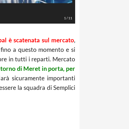
Vicari (LaPresse/Davide Anastasi)
1
/
11
pal è scatenata sul mercato
,
mo fino a questo momento e si
e in tutti i reparti. Mercato
ritorno di Meret in porta, per
darà sicuramente importanti
ssere la squadra di Semplici