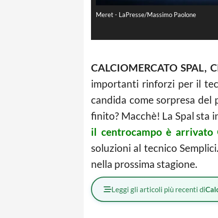
Meret - LaPresse/Massimo Paolone
CALCIOMERCATO SPAL, C
importanti rinforzi per il t
candida come sorpresa del pr
finito? Macchè! La Spal sta i
il centrocampo è arrivato 
soluzioni al tecnico Semplici.
nella prossima stagione.
Leggi gli articoli più recenti di
Cal