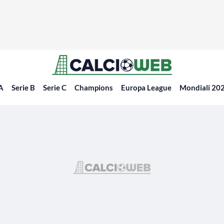
 A
Serie B
Serie C
Champions
Europa League
Mondiali 20