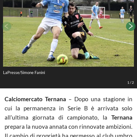
LaPresse/Simone Fanini
L
1
/
2
Calciomercato Ternana
– Dopo una stagione in
cui la permanenza in Serie B è arrivata solo
all’ultima giornata di campionato, la
Ternana
prepara la nuova annata con rinnovate ambizioni.
Il cambio di proprietà ha permesso al club umbro