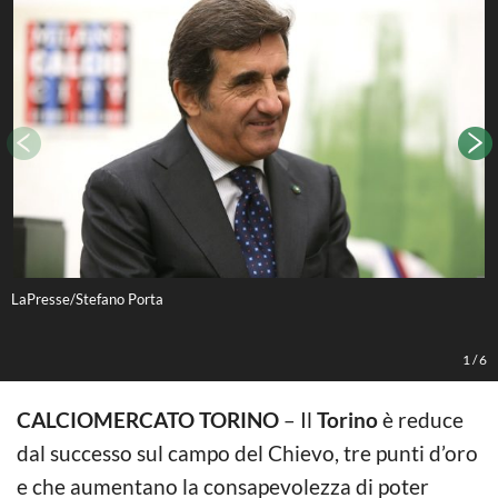
LaPresse/Stefano Porta
D
1
/
6
CALCIOMERCATO TORINO
– Il
Torino
è reduce
dal successo sul campo del Chievo, tre punti d’oro
e che aumentano la consapevolezza di poter