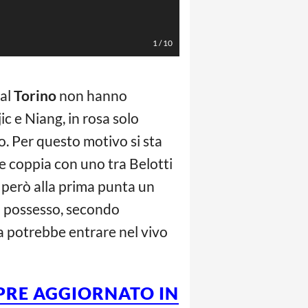
Spada/LaPresse
1
/
10
dal
Torino
non hanno
ic e Niang, in rosa solo
 Per questo motivo si sta
e coppia con uno tra Belotti
 però alla prima punta un
n possesso, secondo
iva potrebbe entrare nel vivo
MPRE AGGIORNATO IN