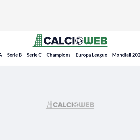
 A
Serie B
Serie C
Champions
Europa League
Mondiali 20