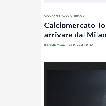
CALCIOWEB
»
CALCIOMERCATO
Calciomercato Tor
arrivare dal Mila
di
Stefano Vitetta
24 Set 2018 | 16:15