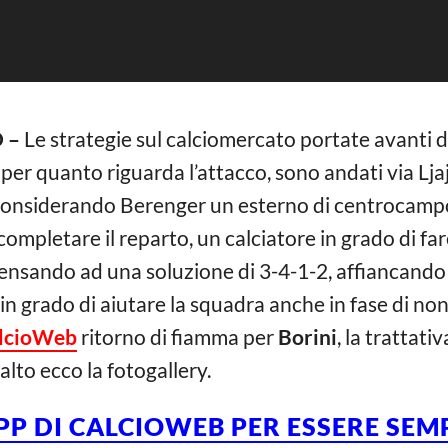
 –
Le strategie sul calciomercato portate avanti 
per quanto riguarda l’attacco, sono andati via Ljaj
onsiderando Berenger un esterno di centrocampo.
mpletare il reparto, un calciatore in grado di far
 pensando ad una soluzione di 3-4-1-2, affiancando
n grado di aiutare la squadra anche in fase di no
lcioWeb
ritorno di fiamma per
Borini
, la trattat
alto ecco la fotogallery.
APP DI CALCIOWEB PER ESSERE SE