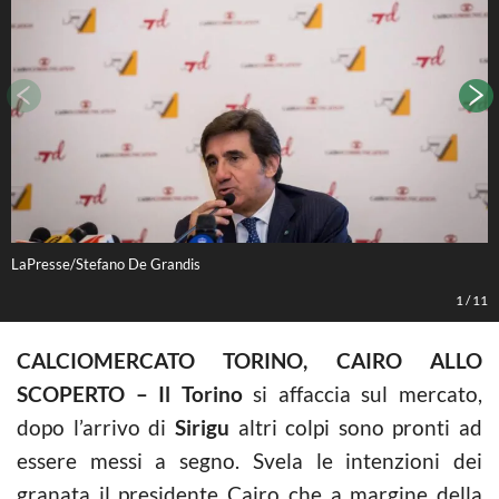
LaPresse/Stefano De Grandis
L
1
/
11
CALCIOMERCATO TORINO, CAIRO ALLO
SCOPERTO – Il Torino
si affaccia sul mercato,
dopo l’arrivo di
Sirigu
altri colpi sono pronti ad
essere messi a segno. Svela le intenzioni dei
granata il presidente Cairo che a margine della