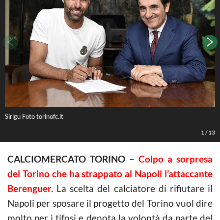
Sirigu Foto torinofc.it
Z
1
/
13
CALCIOMERCATO TORINO –
Colpo a sorpresa
del Torino che ha strappato al Napoli l’attaccante
Berenguer.
La scelta del calciatore di rifiutare il
Napoli per sposare il progetto del Torino vuol dire
molto per i tifosi e denota la volontà da parte del