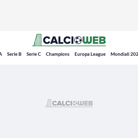
 A
Serie B
Serie C
Champions
Europa League
Mondiali 20