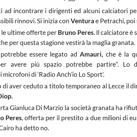
 ad incontrare i dirigenti ed alcuni calciatori pe
ibili rinnovi. Si inizia con
Ventura
e Petrachi, poi 
 le ultime offerte per
Bruno Peres
. Il calciatore è
he per questa stagione vestirà la maglia granata.
 potrebbe essere legato ad
Amauri,
che è la qu
per avere più spazio potrebbe partire”. Lo d
i microfoni di ‘Radio Anch’io Lo Sport’.
o di aver ceduto a titolo temporaneo al Lecce il dir
iop.
a Gianluca Di Marzio la società granata ha rifiut
o Peres
, offerta per il prestito a due milioni di e
 Cairo ha detto no.