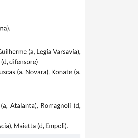
gna).
Guilherme (a, Legia Varsavia),
 (d, difensore)
 Puscas (a, Novara), Konate (a,
(a, Atalanta), Romagnoli (d,
ia), Maietta (d, Empoli).