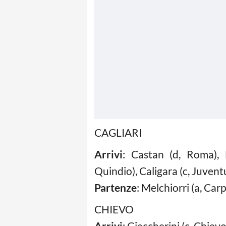
CAGLIARI
Arrivi
: Castan (d, Roma), 
Quindio), Caligara (c, Juvent
Partenze
: Melchiorri (a, Car
CHIEVO
Arrivi
: Giaccherini (c, Chievo