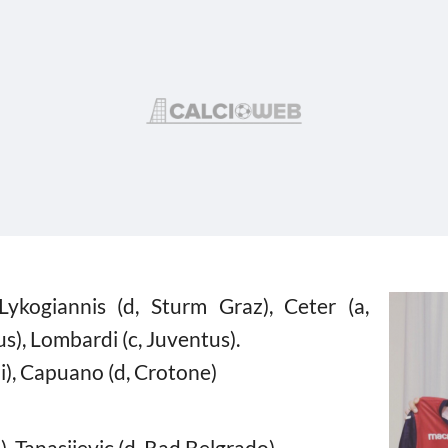
Lykogiannis (d, Sturm Graz), Ceter (a,
us), Lombardi (c, Juventus).
pi), Capuano (d, Crotone)
), Tanasijevic (d, Rad Belgrado).