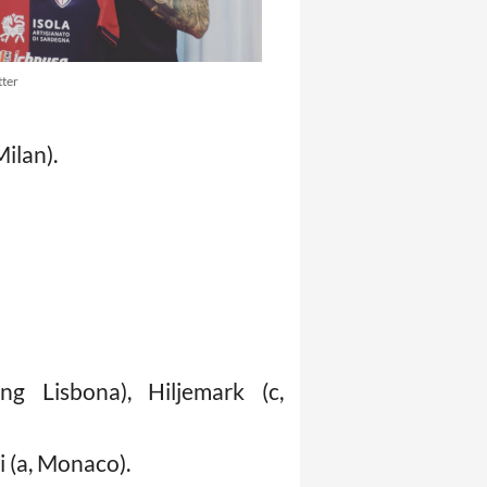
tter
Milan).
ing Lisbona), Hiljemark (c,
ri (a, Monaco).