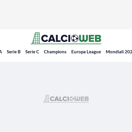
 A
Serie B
Serie C
Champions
Europa League
Mondiali 20