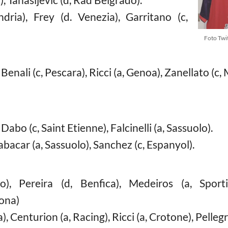
ndria), Frey (d. Venezia), Garritano (c,
Foto Twi
 Benali (c, Pescara), Ricci (a, Genoa), Zanellato (c, 
Dabo (c, Saint Etienne), Falcinelli (a, Sassuolo).
 Babacar (a, Sassuolo), Sanchez (c, Espanyol).
to), Pereira (d, Benfica), Medeiros (a, Sport
rona)
a), Centurion (a, Racing), Ricci (a, Crotone), Pelleg