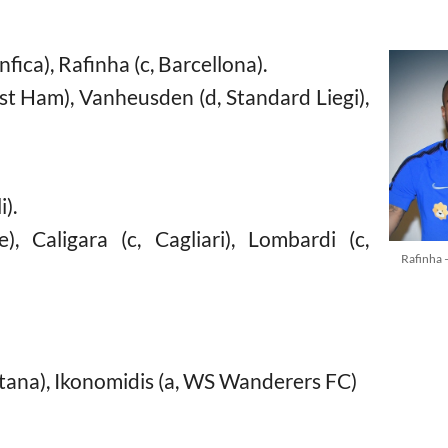
nfica), Rafinha (c, Barcellona).
st Ham), Vanheusden (d, Standard Liegi),
i).
e), Caligara (c, Cagliari), Lombardi (c,
Rafinha –
nitana), Ikonomidis (a, WS Wanderers FC)