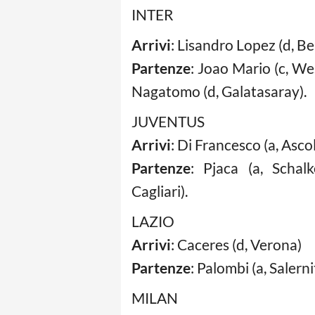
INTER
Arrivi
: Lisandro Lopez (d, Be
Partenze
: Joao Mario (c, We
Nagatomo (d, Galatasaray).
JUVENTUS
Arrivi
: Di Francesco (a, Ascol
Partenze
: Pjaca (a, Schalk
Cagliari).
LAZIO
Arrivi
: Caceres (d, Verona)
Partenze
: Palombi (a, Saler
MILAN