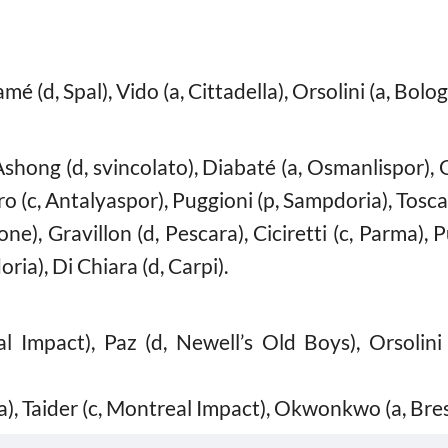
ramé (d, Spal), Vido (a, Cittadella), Orsolini (a, Bolo
 Ashong (d, svincolato), Diabaté (a, Osmanlispor), 
ro (c, Antalyaspor), Puggioni (p, Sampdoria), Tosca
one), Gravillon (d, Pescara), Ciciretti (c, Parma),
oria), Di Chiara (d, Carpi).
al Impact), Paz (d, Newell’s Old Boys), Orsolini 
a), Taider (c, Montreal Impact), Okwonkwo (a, Bresc