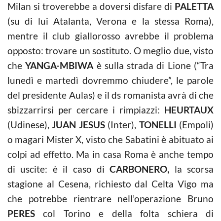
Milan si troverebbe a doversi disfare di
PALETTA
(su di lui Atalanta, Verona e la stessa Roma),
mentre il club giallorosso avrebbe il problema
opposto: trovare un sostituto. O meglio due, visto
che
YANGA-MBIWA
è sulla strada di Lione (“Tra
lunedì e martedì dovremmo chiudere”, le parole
del presidente Aulas) e il ds romanista avrà di che
sbizzarrirsi per cercare i rimpiazzi:
HEURTAUX
(Udinese),
JUAN JESUS
(Inter),
TONELLI
(Empoli)
o magari Mister X, visto che Sabatini è abituato ai
colpi ad effetto. Ma in casa Roma è anche tempo
di uscite: è il caso di
CARBONERO,
la scorsa
stagione al Cesena, richiesto dal Celta Vigo ma
che potrebbe rientrare nell’operazione Bruno
PERES
col Torino e della folta schiera di