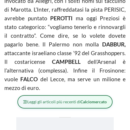
invocato da Allegri, con i soliti nomi sul taccuino
di Marotta. L’Inter, raffreddatasi la pista PERISIC,
avrebbe puntato
PEROTTI
ma oggi Preziosi è
stato categorico: “vogliamo tenerlo e rinnovargli
il contratto”. Come dire, se lo volete dovete
pagarlo bene. Il Palermo non molla
DABBUR,
attaccante israeliano classe ’92 del Grasshoppers.
Il costaricense
CAMPBELL
dell’Arsenal è
l’alternativa (complessa). Infine il Frosinone:
vuole
FALCO
del Lecce, ma serve un milione e
mezzo di euro.
Leggi gli articoli più recenti di
Calciomercato