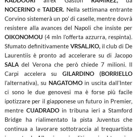
KADDOURI
all’ex Gaston
RAMIREZ,
da
NOCERINO
e
TAIDER.
Nella settimana entrante
Corvino sistemerà un po’ di caselle, mentre dovrà
resistere alla avances del Napoli che insiste per
OIKONOMOU
(4 mln l’offerta azzurra, respinta).
Sfumato definitivamente
VRSALJKO,
il club di De
Laurentiis è pronto ad accelerare su di Jacopo
SALA
del Verona che però chiede 7 milioni. Il
Carpi accelera su
GILARDINO (BORRIELLO
l’alternativa), su
NAGATOMO
in uscita dall’Inter
ci sono le due genovesi ma è forse più facile
ipotizzare per il giapponese un futuro in Premier,
mentre
CUADRADO
in tribuna ieri a Stamford
Bridge ha rialimentato la pista Juventus che
continua a lavorare sottotraccia al trequartista