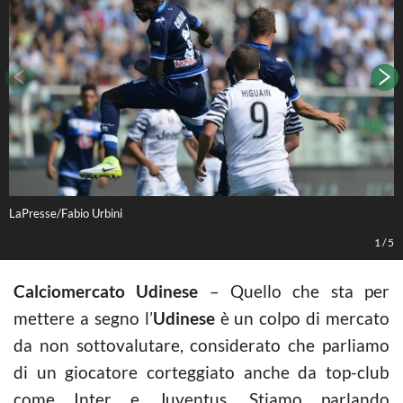
LaPresse/Fabio Urbini
C
1
/
5
Calciomercato Udinese
– Quello che sta per
mettere a segno l’
Udinese
è un colpo di mercato
da non sottovalutare, considerato che parliamo
di un giocatore corteggiato anche da top-club
come Inter e Juventus. Stiamo parlando