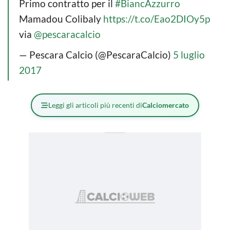
Primo contratto per il
#BiancAzzurro
Mamadou Colibaly
https://t.co/Eao2DIOy5p
via
@pescaracalcio
— Pescara Calcio (@PescaraCalcio)
5 luglio
2017
Leggi gli articoli più recenti di
Calciomercato