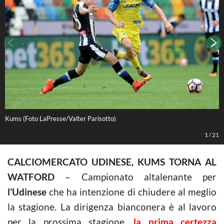
Kums (Foto LaPresse/Valter Parisotto)
(
1
/
21
CALCIOMERCATO UDINESE, KUMS TORNA AL
WATFORD
– Campionato altalenante per
l’Udinese
che ha intenzione di chiudere al meglio
la stagione. La dirigenza bianconera è al lavoro
per la prossima stagione,
la prima certezza