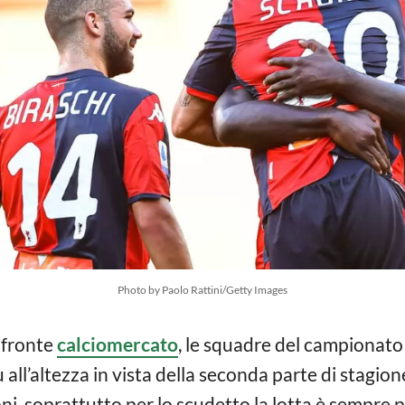
Photo by Paolo Rattini/Getty Images
 fronte
calciomercato
, le squadre del campionato
all’altezza in vista della seconda parte di stagion
i, soprattutto per lo scudetto la lotta è sempre più 