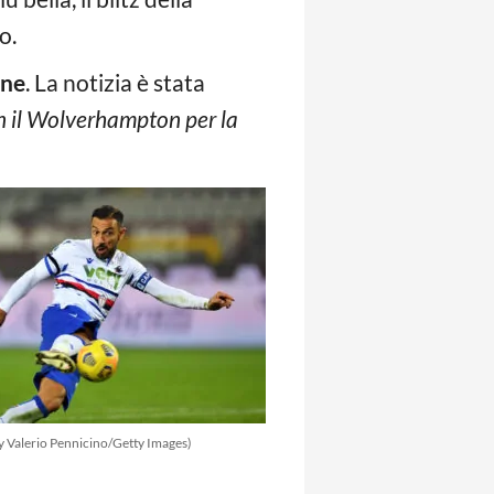
o.
one
. La notizia è stata
n il Wolverhampton per la
y Valerio Pennicino/Getty Images)