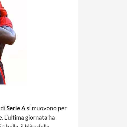
 di
Serie A
si muovono per
e. L’ultima giornata ha
bella, il blitz della