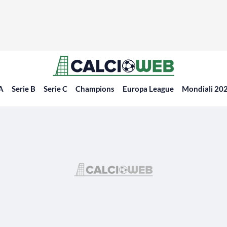
 A
Serie B
Serie C
Champions
Europa League
Mondiali 20