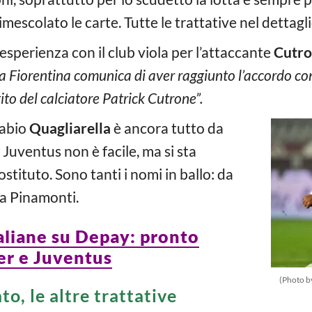
mescolato le carte. Tutte le trattative nel dettagli
 l’esperienza con il club viola per l’attaccante
Cutr
a Fiorentina comunica di aver raggiunto l’accordo co
ito del calciatore Patrick Cutrone”.
Fabio
Quagliarella
è ancora tutto da
 Juventus non è facile, ma si sta
tituto. Sono tanti i nomi in ballo: da
 a Pinamonti.
taliane su Depay: pronto
ter e Juventus
(Photo b
o, le altre trattative