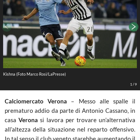
Kishna (Foto Marco Rosi/LaPresse)
M
1
/
9
Calciomercato Verona
– Messo alle spalle il
prematuro addio da parte di Antonio Cassano, in
casa
Verona
si lavora per trovare un’alternativa
all’altezza della situazione nel reparto offensivo.
In tal senso il club veneto starebbe aumentando il