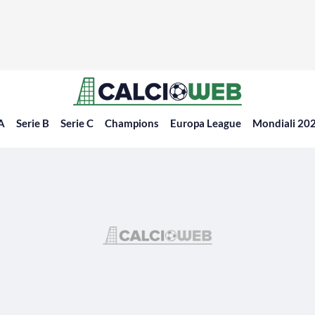
 A
Serie B
Serie C
Champions
Europa League
Mondiali 20