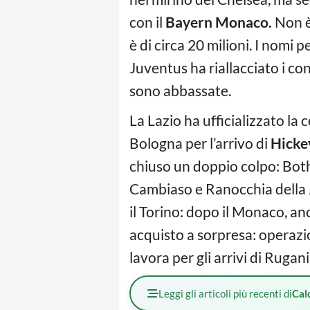
con il
Bayern Monaco.
Non è
è di circa 20 milioni. I nomi
Juventus ha riallacciato i con
sono abbassate.
La Lazio ha ufficializzato la
Bologna per l’arrivo di
Hicke
chiuso un doppio colpo: Both
Cambiaso e Ranocchia della J
il Torino: dopo il Monaco, anch
acquisto a sorpresa: operazi
lavora per gli arrivi di Rugani
Leggi gli articoli più recenti di
Cal