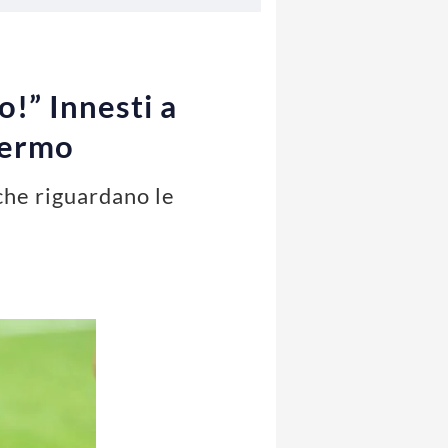
!” Innesti a
alermo
che riguardano le