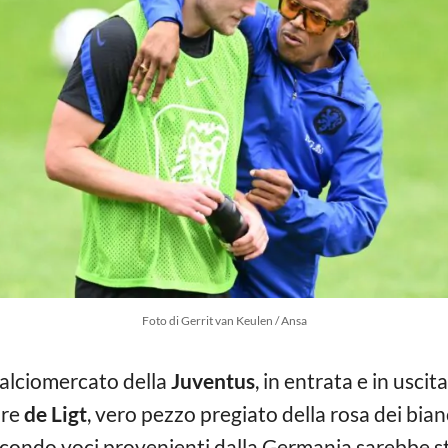
Foto di Gerrit van Keulen / Ansa
alciomercato della
Juventus
, in entrata e in usci
ore
de Ligt
, vero pezzo pregiato della rosa dei bianc
secondo voci provenienti dalla Germania sarebbe 