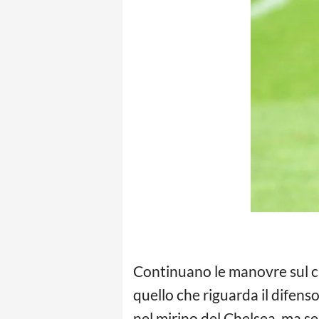
Continuano le manovre sul c
quello che riguarda il difens
nel mirino del Chelsea, ma 