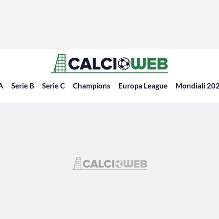
 A
Serie B
Serie C
Champions
Europa League
Mondiali 20