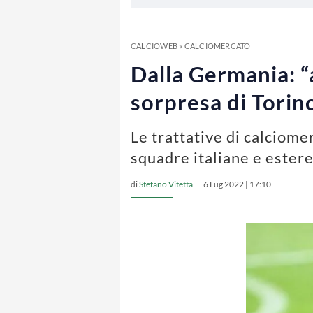
CALCIOWEB
»
CALCIOMERCATO
Dalla Germania: “
sorpresa di Torino
Le trattative di calciome
squadre italiane e ester
di
Stefano Vitetta
6 Lug 2022 | 17:10