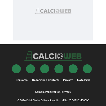
Chi siamo
Redazione e Contatti
Privacy
Note legali
Cambia impostazioni privacy
© 2026
CalcioWeb
- Editore Socedit srl - P.iva/CF 02901400800