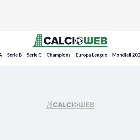
 A
Serie B
Serie C
Champions
Europa League
Mondiali 20