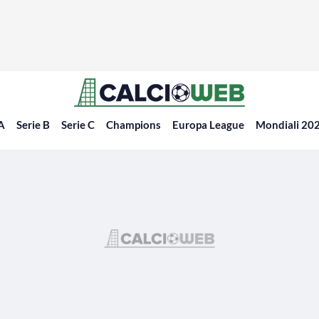
 A
Serie B
Serie C
Champions
Europa League
Mondiali 20