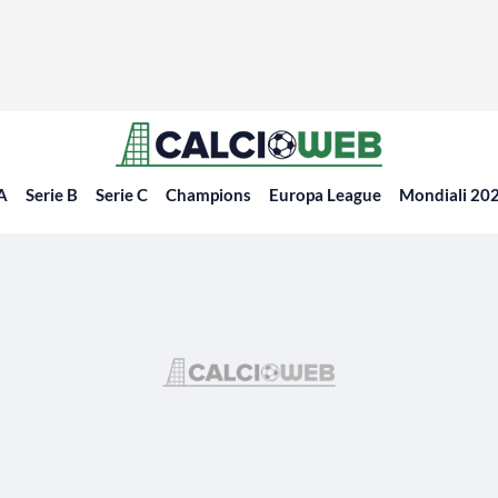
 A
Serie B
Serie C
Champions
Europa League
Mondiali 20