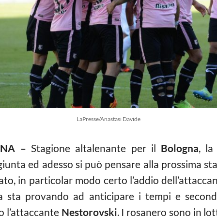
LaPresse/Anastasi Davide
NA –
Stagione altalenante per il
Bologna
, l
iunta ed adesso si può pensare alla prossima sta
to, in particolar modo certo l’addio dell’attacca
za sta provando ad anticipare i tempi e secondo
to l’attaccante
Nestorovski
. I rosanero sono in lo