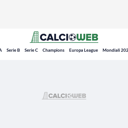
 A
Serie B
Serie C
Champions
Europa League
Mondiali 20