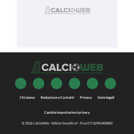
Chi siamo
Redazione e Contatti
Privacy
Note legali
Cambia impostazioni privacy
© 2026
CalcioWeb
- Editore Socedit srl - P.iva/CF 02901400800