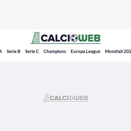
 A
Serie B
Serie C
Champions
Europa League
Mondiali 20