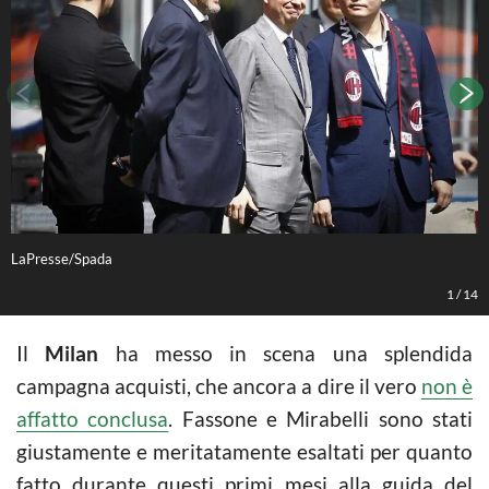
LaPresse/Spada
L
1
/
14
Il
Milan
ha messo in scena una splendida
campagna acquisti, che ancora a dire il vero
non è
affatto conclusa
. Fassone e Mirabelli sono stati
giustamente e meritatamente esaltati per quanto
fatto durante questi primi mesi alla guida del