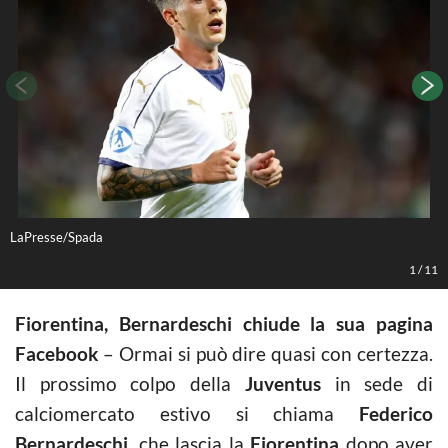
LaPresse/Spada
L
1
/
11
Fiorentina, Bernardeschi chiude la sua pagina
Facebook
– Ormai si può dire quasi con certezza.
Il prossimo colpo della
Juventus
in sede di
calciomercato estivo si chiama
Federico
Bernardeschi
, che lascia la
Fiorentina
dopo aver