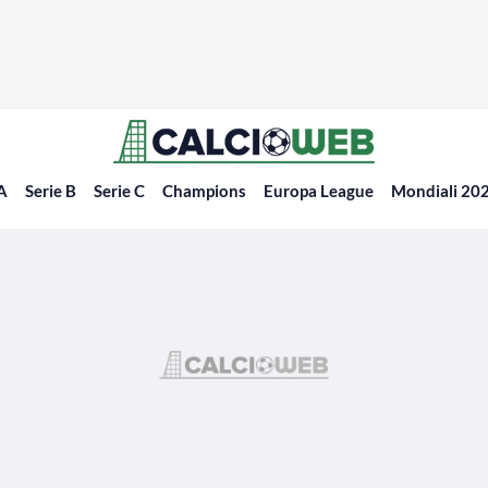
 A
Serie B
Serie C
Champions
Europa League
Mondiali 20