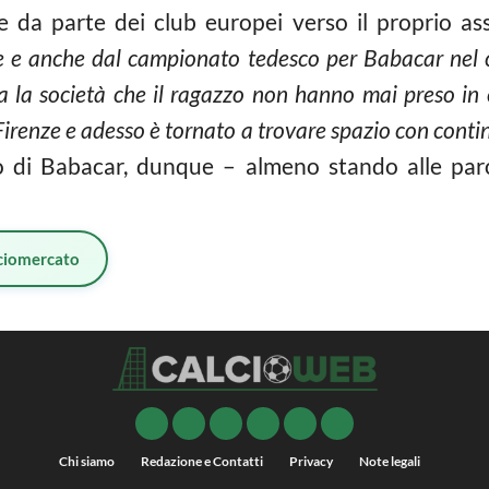
e da parte dei club europei verso il proprio ass
e e anche dal campionato tedesco per Babacar nel c
ia la società che il ragazzo non hanno mai preso in 
irenze e adesso è tornato a trovare spazio con continu
ro di Babacar, dunque – almeno stando alle par
ciomercato
Chi siamo
Redazione e Contatti
Privacy
Note legali