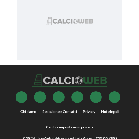
Chi siamo
Redazione e Contatti
Privacy
Note legali
Cambia impostazioni privacy
© 2026
CalcioWeb
- Editore Socedit srl - P.iva/CF 02901400800