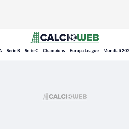
 A
Serie B
Serie C
Champions
Europa League
Mondiali 20