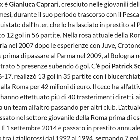
ex è
Gianluca Caprari
, cresciuto nelle giovanili de
esi, durante il suo periodo trascorso con il Pesca
tato dall’Inter, che lo ha lasciato in prestito al 
 12 gol in 56 partite. Nella rosa attuale della Ro
ria nel 2007 dopo le esperienze con Juve, Crotone
prima di passare al Parma nel 2009, al Bologna ne
istrato 5 presenze subendo 6 gol. C’è poi
Patrick S
6-17, realizzò 13 gol in 35 partite con i blucerch
alla Roma per 42 milioni di euro. Il ceco ha all’attiv
 hanno effettuato più di 40 trasferimenti diretti, 
a un team all’altro passando per altri club. L’attu
assato nel settore giovanile della Roma prima di es
. Il 1 settembre 2014 è passato in prestito annual
ò tra i giallorossi dal 1992 al 1994, segnando 7 gol