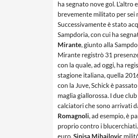
ha segnato nove gol. L’altro 
brevemente militato per sei m
Successivamente è stato acquis
Sampdoria, con cui ha segnato
Mirante
, giunto alla Sampdo
Mirante registrò 31 presenze 
con la quale, ad oggi, ha reg
stagione italiana, quella 201
con la Juve, Schick è passato 
maglia giallorossa. I due club
calciatori che sono arrivati d
Romagnoli
, ad esempio, è p
proprio contro i blucerchiati
euro.
Sinisa Mihajlovic
milit