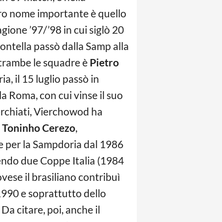
ltro nome importante è quello
agione ’97/’98 in cui siglò 20
Montella passò dalla Samp alla
entrambe le squadre è
Pietro
, il 15 luglio passò in
la Roma, con cui vinse il suo
erchiati, Vierchowod ha
o
Toninho Cerezo
,
 e per la Sampdoria dal 1986
cendo due Coppe Italia (1984
vese il brasiliano contribuì
1990 e soprattutto dello
a citare, poi, anche il