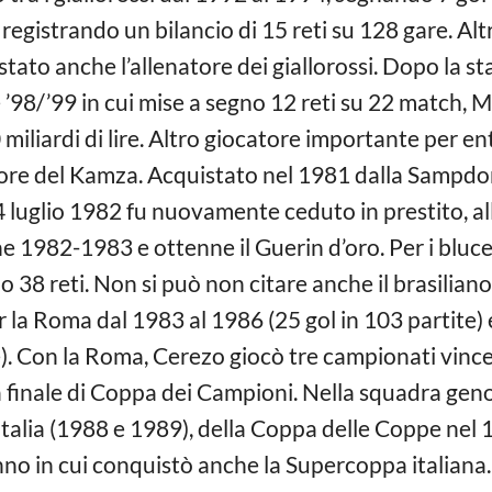
registrando un bilancio di 15 reti su 128 gare. A
 stato anche l’allenatore dei giallorossi. Dopo la st
ne ’98/’99 in cui mise a segno 12 reti su 22 match, 
miliardi di lire. Altro giocatore importante per 
tore del Kamza. Acquistato nel 1981 dalla Sampdoria
 14 luglio 1982 fu nuovamente ceduto in prestito, al
ne 1982-1983 e ottenne il Guerin d’oro. Per i bluc
 38 reti. Non si può non citare anche il brasilian
 la Roma dal 1983 al 1986 (25 gol in 103 partite)
te). Con la Roma, Cerezo giocò tre campionati vin
a finale di Coppa dei Campioni. Nella squadra geno
Italia (1988 e 1989), della Coppa delle Coppe nel 
no in cui conquistò anche la Supercoppa italiana. D