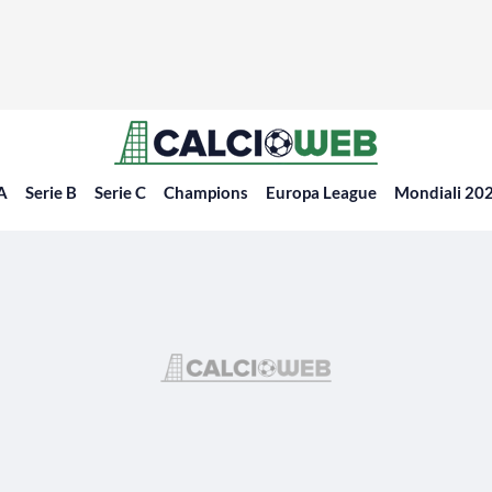
 A
Serie B
Serie C
Champions
Europa League
Mondiali 20