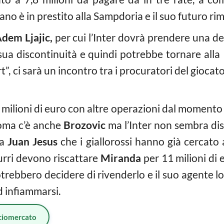
iano è in prestito alla Sampdoria e il suo futuro ri
dem Ljajic,
per cui l’Inter dovrà prendere una d
a sua discontinuità e quindi potrebbe tornare all
rt”, ci sarà un incontro tra i procuratori del giocato
,8 milioni di euro con altre operazioni dal moment
Roma c’è anche
Brozovic
ma l’Inter non sembra di
 a
Juan Jesus
che i giallorossi hanno già cercato 
urri devono riscattare
Miranda
per 11 milioni di 
 potrebbero decidere di rivenderlo e il suo agente l
 infiammarsi.
ciomercato