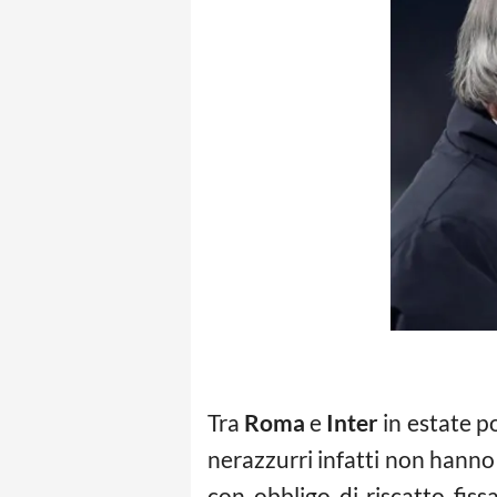
Tra
Roma
e
Inter
in estate p
nerazzurri infatti non hann
con obbligo di riscatto fis