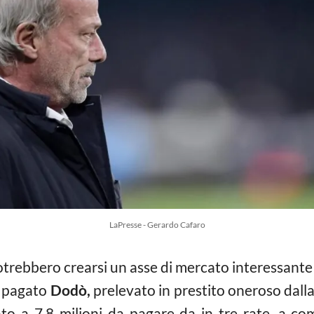
LaPresse - Gerardo Cafaro
otrebbero crearsi un asse di mercato interessante 
o pagato
Dodò,
prelevato in prestito oneroso dalla
sato a 7,8 milioni da pagare da in tre rate, a co