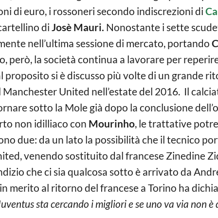
oni di euro, i rossoneri secondo indiscrezioni di
Ca
cartellino di
Josè Mauri.
Nonostante i sette scudet
ormente nell’ultima sessione di mercato, portando
C
 però, la società continua a lavorare per reperire 
l proposito si è discusso più volte di un grande rit
l Manchester United nell’estate del 2016. Il calci
tornare sotto la Mole già dopo la conclusione dell
to non idilliaco con
Mourinho
, le trattative pot
ono due: da un lato la possibilità che il tecnico p
United, venendo sostituito dal francese Zinedine Z
ndizio che ci sia qualcosa sotto è arrivato da And
n merito al ritorno del francese a Torino ha dichi
 Juventus sta cercando i migliori e se uno va via non è