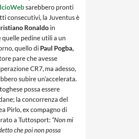
lcioWeb
sarebbero pronti
ti consecutivi, la Juventus è
ristiano Ronaldo
in
quelle pedine utili a un
orno, quello di
Paul Pogba,
atore pare che avesse
’operazione CR7, ma adesso,
rebbero subire un’accelerata.
ortoghese possa essere
idane; la concorrenza del
rea Pirlo, ex compagno di
arato a Tuttosport:
“Non mi
 detto che poi non possa