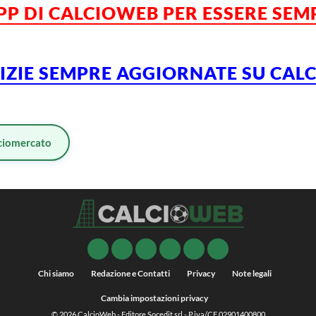
APP DI CALCIOWEB PER ESSERE SE
TIZIE SEMPRE AGGIORNATE SU CA
ciomercato
Chi siamo
Redazione e Contatti
Privacy
Note legali
Cambia impostazioni privacy
© 2026
CalcioWeb
- Editore Socedit srl - P.iva/CF 02901400800