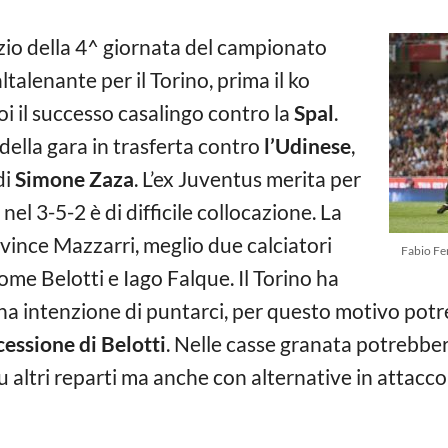
nizio della 4^ giornata del campionato
altalenante per il Torino, prima il ko
poi il successo casalingo contro la
Spal
.
della gara in trasferta contro
l’Udinese
,
di
Simone Zaza
. L’ex Juventus merita per
nel 3-5-2 è di difficile collocazione. La
ince Mazzarri, meglio due calciatori
Fabio Fe
ome Belotti e Iago Falque. Il Torino ha
 ha intenzione di puntarci, per questo motivo potr
 cessione di Belotti
. Nelle casse granata potrebber
u altri reparti ma anche con alternative in attacco