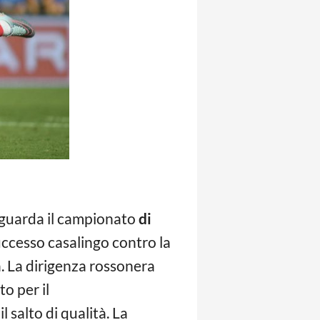
riguarda il campionato
di
uccesso casalingo contro la
a. La dirigenza rossonera
o per il
l salto di qualità. La