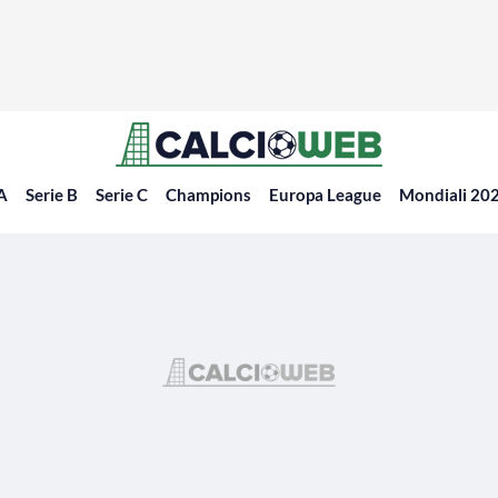
 A
Serie B
Serie C
Champions
Europa League
Mondiali 20