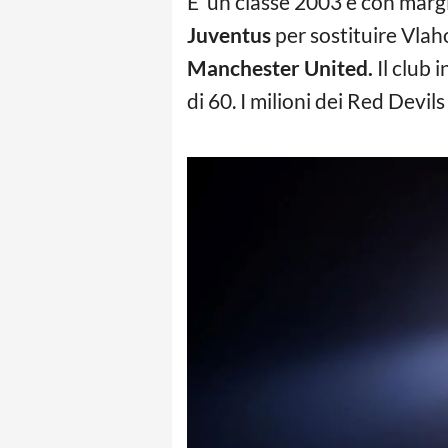
E’ un classe 2003 e con margi
Juventus
per sostituire Vlaho
Manchester United.
Il club 
di 60. I milioni dei Red Devi