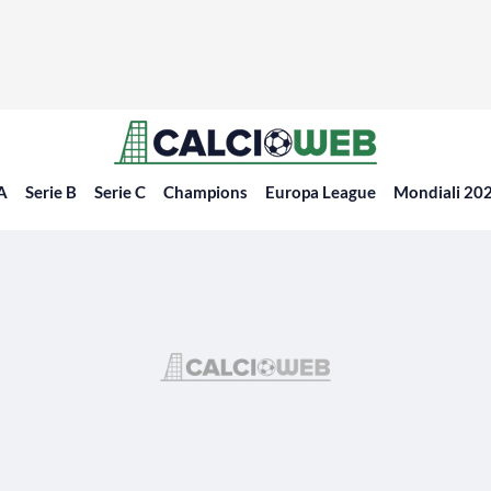
 A
Serie B
Serie C
Champions
Europa League
Mondiali 20