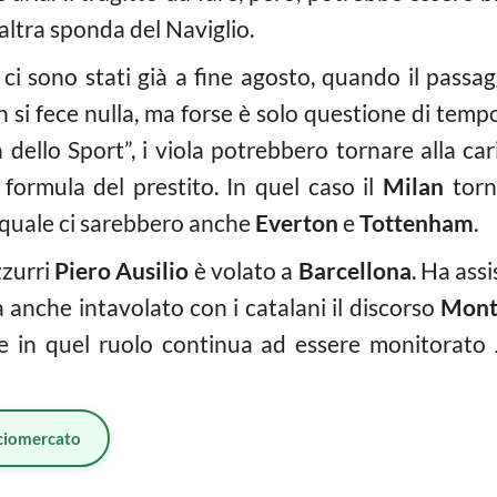
’altra sponda del Naviglio.
ci sono stati già a fine agosto, quando il passa
 si fece nulla, ma forse è solo questione di tempo
dello Sport”, i viola potrebbero tornare alla cari
formula del prestito. In quel caso il
Milan
torn
l quale ci sarebbero anche
Everton
e
Tottenham
.
zzurri
Piero Ausilio
è volato a
Barcellona
. Ha assi
 anche intavolato con i catalani il discorso
Mont
re in quel ruolo continua ad essere monitorato
ciomercato