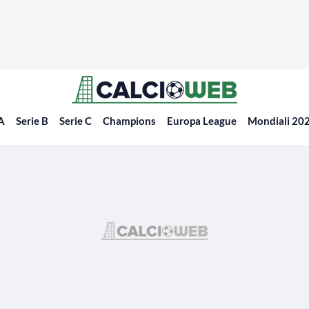
 A
Serie B
Serie C
Champions
Europa League
Mondiali 20