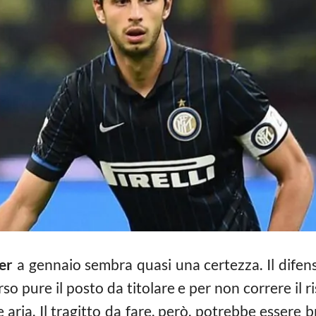
er
a gennaio sembra quasi una certezza. Il difenso
rso pure il posto da titolare e per non correre il ri
aria. Il tragitto da fare, però, potrebbe essere b