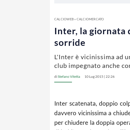
CALCIOWEB
»
CALCIOMERCATO
Inter, la giornata
sorride
L'Inter è vicinissima ad u
club impegnato anche con
di
Stefano Vitetta
10 Lug 2015 | 22:26
Inter scatenata, doppio col
davvero vicinissima a chiud
per chiudere la doppia oper