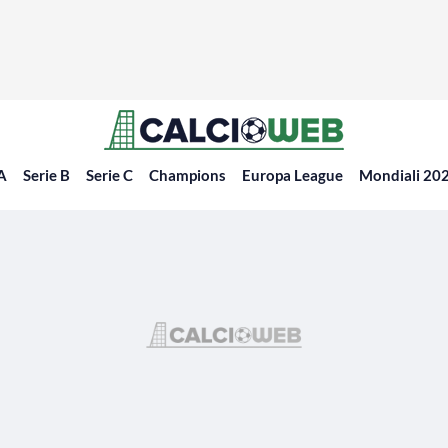
 A
Serie B
Serie C
Champions
Europa League
Mondiali 20