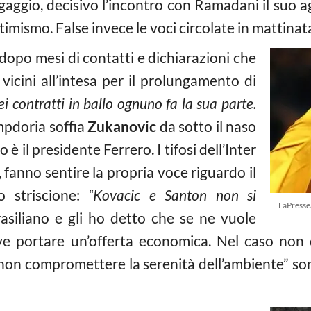
’ingaggio, decisivo l’incontro con Ramadani il suo 
ttimismo. False invece le voci circolate in mattinata
dopo mesi di contatti e dichiarazioni che
icini all’intesa per il prolungamento di
 contratti in ballo ognuno fa la sua parte.
pdoria soffia
Zukanovic
da sotto il naso
è il presidente Ferrero. I tifosi dell’Inter
, fanno sentire la propria voce riguardo il
o striscione:
“Kovacic e Santon non si
LaPresse
asiliano e gli ho detto che se ne vuole
ve portare un’offerta economica. Nel caso non
r non compromettere la serenità dell’ambiente” so