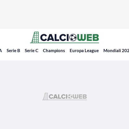
 A
Serie B
Serie C
Champions
Europa League
Mondiali 20