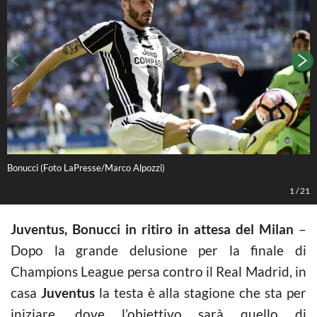
Bonucci (Foto LaPresse/Marco Alpozzi)
L
1
/
21
Juventus, Bonucci in ritiro in attesa del Milan
–
Dopo la grande delusione per la finale di
Champions League persa contro il Real Madrid, in
casa
Juventus
la testa è alla stagione che sta per
iniziare, dove l’obiettivo sarà quello di