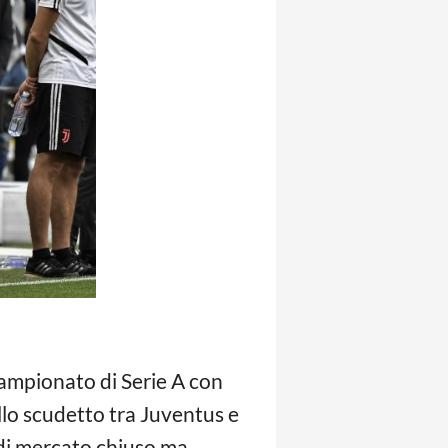
campionato di Serie A con
ello scudetto tra Juventus e
 di mercato chiuso ma