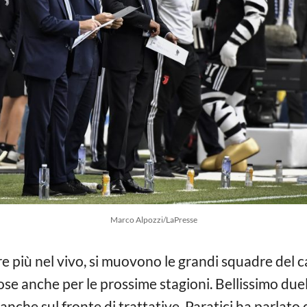
Marco Alpozzi/LaPresse
 più nel vivo, si muovono le grandi squadre del 
 rose anche per le prossime stagioni. Bellissimo du
nche sul fronte di trattative. Paratici ha parlato