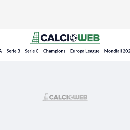
 A
Serie B
Serie C
Champions
Europa League
Mondiali 20