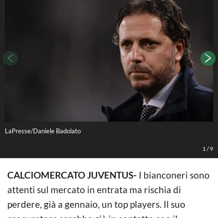
LaPresse/Daniele Badolato
C
1
/
9
CALCIOMERCATO J
UVENTUS-
I bianconeri sono
attenti sul mercato in entrata ma rischia di
perdere, già a gennaio, un top players. Il suo