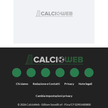
Chi siamo
Redazione e Contatti
Privacy
Note legali
Cambia impostazioni privacy
© 2026
CalcioWeb
- Editore Socedit srl - P.iva/CF 02901400800