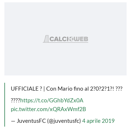
UFFICIALE ? | Con Mario fino al 2?0?2?1?! ???
????
https://t.co/GGhbYdZx0A
pic.twitter.com/xQRAxWmf2B
— JuventusFC (@juventusfc)
4 aprile 2019