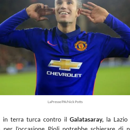
LaPresse/PA/Nick Potts
 in terra turca contro il
Galatasaray,
la Lazio 
per l’occasione Pioli potrebbe schierare di n