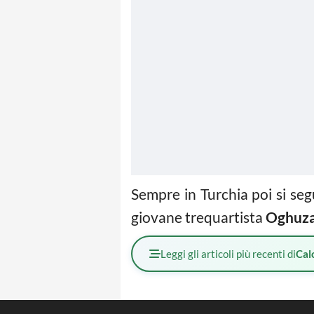
Sempre in Turchia poi si se
giovane
trequartista
Oghuza
Leggi gli articoli più recenti di
Cal