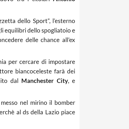
zetta dello Sport”, l’esterno
i equilibri dello spogliatoio e
ncedere delle chance all’ex
chia per cercare di impostare
ettore biancoceleste farà dei
tito dal
Manchester City
, e
 messo nel mirino il bomber
perchè al ds della Lazio piace