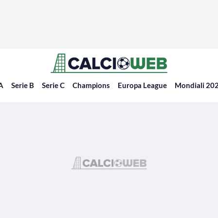
 A
Serie B
Serie C
Champions
Europa League
Mondiali 20