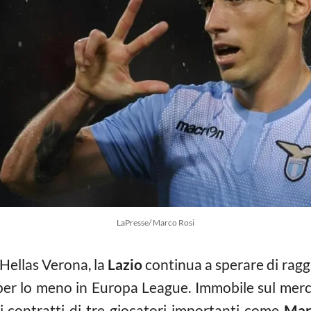
LaPresse/ Marco Rosi
’Hellas Verona, la
Lazio
continua a sperare di raggi
 per lo meno in Europa League. Immobile sul merca
 contratti di tre giocatori importanti come
Marc