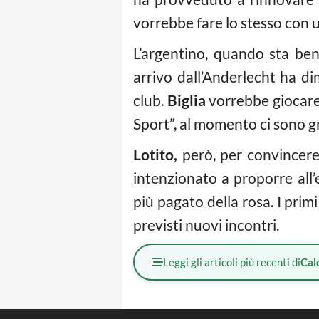
vorrebbe fare lo stesso con 
L’argentino, quando sta be
arrivo dall’Anderlecht ha di
club.
Biglia
vorrebbe giocare
Sport”, al momento ci sono gr
Lotito,
però, per convincere 
intenzionato a proporre all’
più pagato della rosa. I prim
previsti nuovi incontri.
Leggi gli articoli più recenti di
Cal