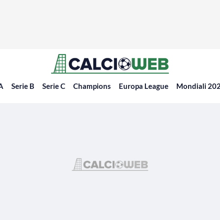
 A
Serie B
Serie C
Champions
Europa League
Mondiali 20