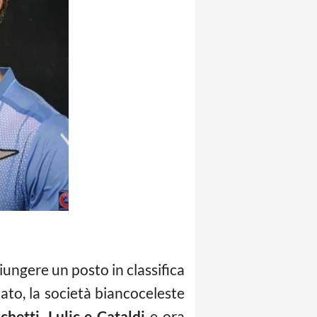
ungere un posto in classifica
to, la società biancoceleste
hetti, Lulic e Cataldi
e ora