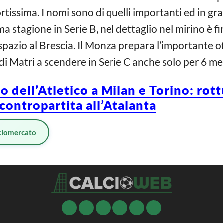
tissima. I nomi sono di quelli importanti ed in gra
a stagione in Serie B, nel dettaglio nel mirino è 
pazio al Brescia. Il Monza prepara l’importante o
 di Matri a scendere in Serie C anche solo per 6 mes
o dell’Atletico a Milan e Torino: rott
contropartita all’Atalanta
ciomercato