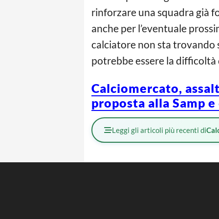
rinforzare una squadra già for
anche per l’eventuale prossim
calciatore non sta trovando s
potrebbe essere la difficoltà
Calciomercato, assalt
proposta alla Samp e 
Leggi gli articoli più recenti di
Cal