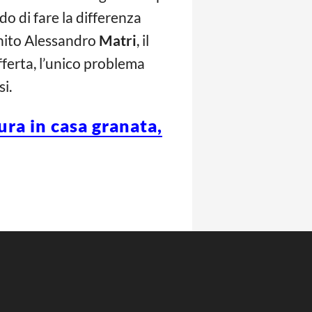
do di fare la differenza
finito Alessandro
Matri
, il
fferta, l’unico problema
i.
ura in casa granata,