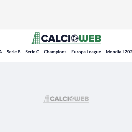
 A
Serie B
Serie C
Champions
Europa League
Mondiali 20