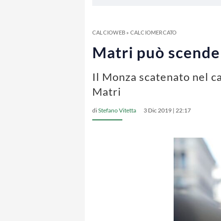
CALCIOWEB
»
CALCIOMERCATO
Matri può scender
Il Monza scatenato nel c
Matri
di
Stefano Vitetta
3 Dic 2019 | 22:17