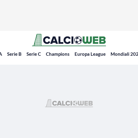
 A
Serie B
Serie C
Champions
Europa League
Mondiali 20