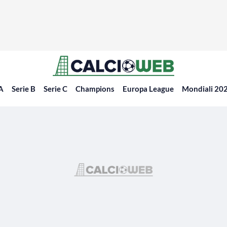
 A
Serie B
Serie C
Champions
Europa League
Mondiali 20