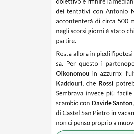
obiettivo è rifinire la medi
dei tentativi con Antonio
N
accontenterà di circa 500 mi
negli scorsi giorni è stato c
partire.
Resta allora in piedi l’ipotesi
sa. Per questo i partenope
Oikonomou
in azzurro: l’u
Kaddouri
, che
Rossi
potreb
Sembrava invece più facile r
scambio con
Davide Santon
di Castel San Pietro in vacan
non ci penso proprio a muov