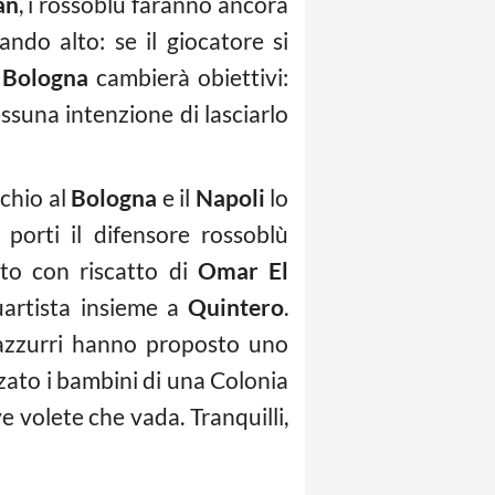
an
, i rossoblù faranno ancora
ndo alto: se il giocatore si
l
Bologna
cambierà obiettivi:
suna intenzione di lasciarlo
chio al
Bologna
e il
Napoli
lo
porti il difensore rossoblù
tito con riscatto di
Omar El
artista insieme a
Quintero
.
razzurri hanno proposto uno
zzato i bambini di una Colonia
e volete che vada. Tranquilli,