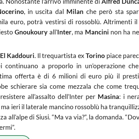
ana. Nonostante l’arrivo imminente di
Alfred Dunc
ocerino
, in uscita dal
Milan
che però sta spara
la euro, potrà vestirsi di rossoblù. Altrimenti i
hiesto
Gnoukoury
all’
Inter
, ma
Mancini
non ha nes
El Kaddouri
. Il trequartista ex
Torino
piace parec
i continuano a proporlo in un’operazione che 
ltima offerta è di 6 milioni di euro più il pres
be schierare sia come mezzala che come trequ
esistere all’assalto dell’Inter per
Masina
: i ne
, ma ieri il laterale mancino rossoblù ha tranquilli
za all’alpe di Siusi. “Ma va via?”, la domanda. “Dov
ermi”.