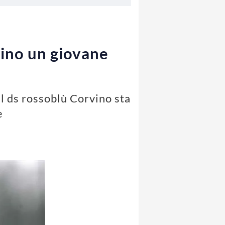
rino un giovane
 Il ds rossoblù Corvino sta
e