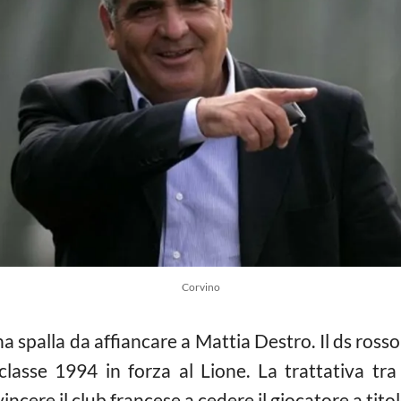
Corvino
una spalla da affiancare a Mattia Destro. Il ds ro
classe 1994 in forza al Lione. La trattativa tra 
cere il club francese a cedere il giocatore a titol