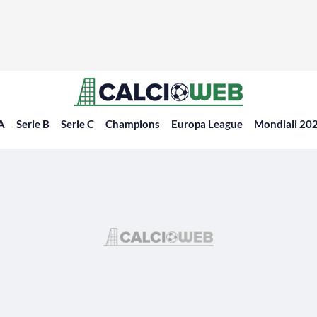
 A
Serie B
Serie C
Champions
Europa League
Mondiali 20