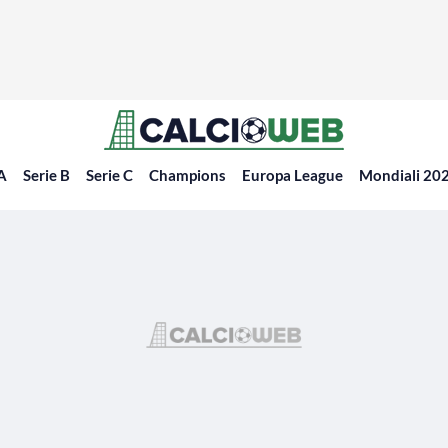
 A
Serie B
Serie C
Champions
Europa League
Mondiali 20