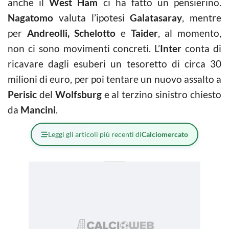
anche il
West Ham
ci ha fatto un pensierino.
Nagatomo
valuta l’ipotesi
Galatasaray
, mentre
per
Andreolli, Schelotto
e
Taider
, al momento,
non ci sono movimenti concreti. L’
Inter
conta di
ricavare dagli esuberi un tesoretto di circa 30
milioni di euro, per poi tentare un nuovo assalto a
Perisic
del
Wolfsburg
e al terzino sinistro chiesto
da
Mancini
.
Leggi gli articoli più recenti di
Calciomercato