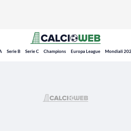
 A
Serie B
Serie C
Champions
Europa League
Mondiali 20