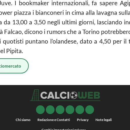
Juve. I bookmaker internazionali, fa sapere Agi
Power piazza i bianconeri in cima alla lavagna sul
a da 13,00 a 3,50 negli ultimi giorni, lasciando in
rà Falcao, dicono i rumors che a Torino potrebber
i quotisti puntano l’olandese, dato a 4,50 per il
el Pipita.
ciomercato
Chi siamo
Redazione e Contatti
Privacy
Note legali
Cambia impostazioni privacy