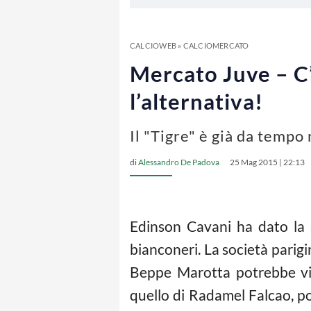
CALCIOWEB
»
CALCIOMERCATO
Mercato Juve – C’è
l’alternativa!
Il "Tigre" è già da tempo
di
Alessandro De Padova
25 Mag 2015 | 22:13
Edinson Cavani ha dato la s
bianconeri. La società parigi
Beppe Marotta potrebbe vira
quello di Radamel Falcao, po