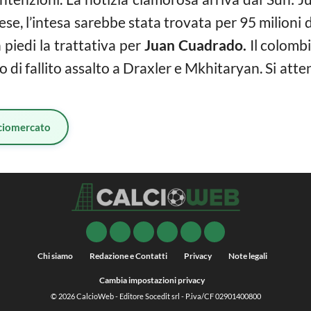
ese, l’intesa sarebbe stata trovata per 95 milioni 
n piedi la trattativa per
Juan Cuadrado.
Il colombi
o di fallito assalto a Draxler e Mkhitaryan. Si a
ciomercato
Chi siamo
Redazione e Contatti
Privacy
Note legali
Cambia impostazioni privacy
© 2026
CalcioWeb
- Editore Socedit srl - P.iva/CF 02901400800