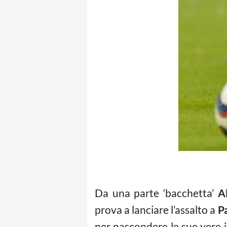
Da una parte ‘bacchetta’
A
prova a lanciare l’assalto a
P
per nascondere le sue vere 