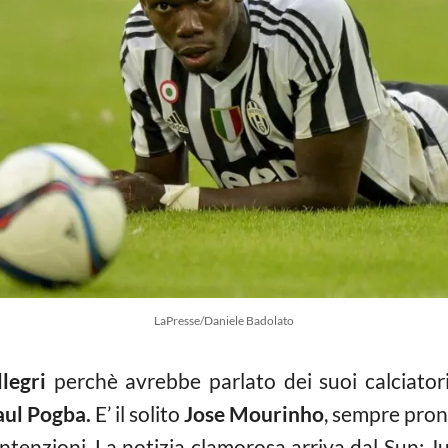
LaPresse/Daniele Badolato
llegri
perchè avrebbe parlato dei suoi calciato
aul Pogba.
E’ il solito
Jose Mourinho
, sempre pron
intenzioni. La notizia clamorosa arriva dal Sun: 