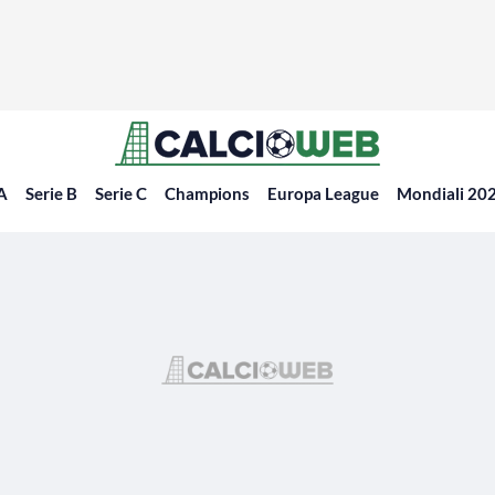
 A
Serie B
Serie C
Champions
Europa League
Mondiali 20